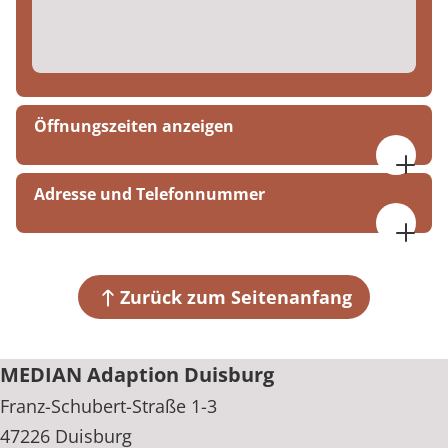
Öffnungszeiten anzeigen
Montag bis Freitag
Adresse und Telefonnummer
07:00 bis 17:00 Uhr
Montag bis Freitag
MEDIAN Adaption Duisburg
17:00 bis 22:00 Uhr
Franz-Schubert-Straße 1-3
47226 Duisburg
Zurück zum Seitenanfang
Wochenende
11:00 bis 22:00 Uhr
+49 203 305780
MEDIAN Adaption Duisburg
Franz-Schubert-Straße 1-3
47226 Duisburg