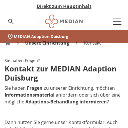
Direkt zum Hauptinhalt
Suchseite aufrufen
MEDIAN Adaption Duisburg
Unsere Einrichtung
Schwerpunkte
Ihr Aufenthalt
Vor dem Aufenthalt
Während des Aufenthalts
Medizin & Teilhabe
Akut-Medizin
Rehabilitation
Eingliederungshilfe
Pflege
Nachsorge
Qualität & Expertise
Expertengremien
Ihr Weg zu MEDIAN
Infos zur Reha
Zuweiser
Über MEDIAN
Presse
(MEDIAN Adaption Duisburg)
Unser Standort
auf einen Blick:
Unsere Einrichtung
Kontakt
Adaption Duisburg
Zur Übersicht
Zur Übersicht
Zur Übersicht
Zur Übersicht
Zur Übersicht
Zur Übersicht
Zur Übersicht
Zur Übersicht
Zur Übersicht
Zur Übersicht
Zur Übersicht
Zur Übersicht
Zur Übersicht
Zur Übersicht
Zur Übersicht
Zur Übersicht
Zur Übersicht
Zur Übersicht
Unsere Einrichtung
Sie haben Fragen?
Wer wir sind
Adaption
Vor dem Aufenthalt
Akut-Medizin
Data Science
Infos zur Reha
Ansprechpartner
Anmeldung & Aufnahme
Tagesablauf
Neurologische Frührehabilitation
Neurologie
Besondere Wohnformen
Pflegeheime
MyMEDIAN@Home
Medicalboards
Reha-Anspruch
Management & Team
Pressemitteilungen
Kontakt zur MEDIAN Adaption
Schwerpunkte
Duisburg
Kooperationen
Während des Aufenthalts
Rehabilitation
Qualitätsbericht
Infos zur Akutversorgung
Zentrale Reservierungszentren
Leben & Wohnen
Psychosomatik
Orthopädie
Ambulant Betreutes Wohnen
Pflege bei MEDIAN
Rethera Mind
Pflegeboard
Reha-Antrag
Zahlen & Fakten
Sie haben
Ihr Aufenthalt
Fragen
zu unserer Einrichtung, möchten
Qualität
Eingliederungshilfe
Zertifizierungen
Infos zur Eingliederung
Freizeit & Umgebung
Psychiatrie
Kardiologie
Tagesstruktur
Hygieneboard
Reha-Arten
Vision & Grundwerte
Informationsmaterial
anfordern oder sich über eine
mögliche
Adaptions-Behandlung
informieren
?
Downloads
Jugendhilfe
Hygiene
MEDIAN premium
Psychosomatik
Assistenz in der eigenen Häuslichkeit
QM-Board
Wunsch & Wahlrecht
Unternehmenshistorie
MEDIAN Kliniken im Überblick
Anreise
Pflege
Expertengremien
MEDIAN select
Abhängigkeitserkrankungen
Ernährungsboard
Widerspruch bei Ablehnung
Forschung & Innovation
Dann nutzen Sie gerne unser Kontaktformular. Auch
Medizin & Teilhabe