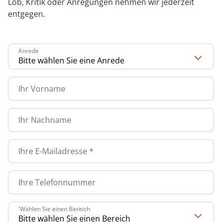
Lob, Kritik oder Anregungen nehmen wir jederzeit
FAQs
Prävention
Energiepolitik
Kinder-und Jugendreha
Kosten & Kostenträger
Kooperationen
entgegen.
Qualität & Expertise
Kontakt
Nachsorge
Publikationsdatenbank
Gastroenterologie
Zuzahlung & Befreiung
Anrede
Stoffwechselerkrankungen
Reha FAQ
Ihr Weg zu MEDIAN
Geriatrie
Reha Checkliste
Zuweiser
Ihr Vorname
Gynäkologie
Ihr Nachname
HTS & Cochlea
Über MEDIAN
Long Covid
Ihre E-Mailadresse
*
Presse
Onkologie
Ihre Telefonnummer
Pneumologie
Blog
'Wählen Sie einen Bereich