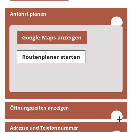
Anfahrt planen
Google Maps anzeigen
Routenplaner starten
Öffnungszeiten anzeigen
Mo. bis Do. 07:00 bis 17:00 Uhr
Adresse und Telefonnummer
Fr. 07:00 bis 16:00 Uhr