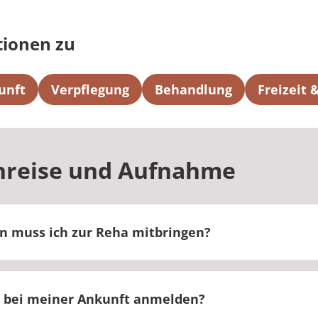
tionen zu
unft
Verpflegung
Behandlung
Freizeit
nreise und Aufnahme
n muss ich zur Reha mitbringen?
ginn Ihrer Reha ein Einladungsschreiben, in dem die 
e Sie mitbringen müssen.
 bei meiner Ankunft anmelden?