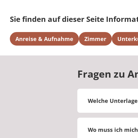
Sie finden auf dieser Seite Informa
Anreise & Aufnahme
Zimmer
Unterk
Fragen zu A
Welche Unterlage
Sie erhalten vor Be
aufgeführt sind, di
Wo muss ich mich