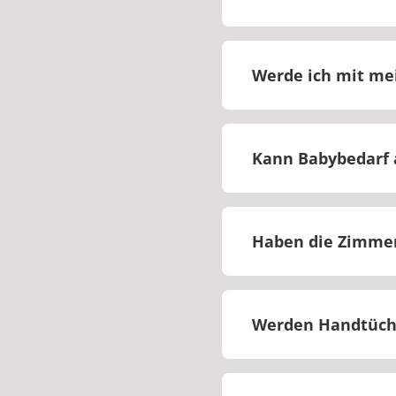
Nein, es befindet s
Werde ich mit m
Sie werden zusamm
Kann Babybedarf 
Nein, Babybedarf ka
Haben die Zimmer
Ja, jedes Zimmer ha
Werden Handtüche
Ja, Handtücher werd