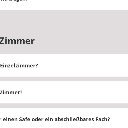
steht derzeit keine Maskenpflicht.
 Zimmer
Einzelzimmer?
 in einem Einzelzimmer untergebracht.
e Zimmer?
er beträgt 21.5 m².
 einen Safe oder ein abschließbares Fach?