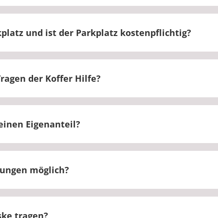
ch an der Rezeption an. Dort erhalten Sie alle wichtig
platz und ist der Parkplatz kostenpflichtig?
de befindet sich ein Parkplatz, auf dem Sie kostenlo
ragen der Koffer Hilfe?
i Bedarf Hilfe beim Tragen Ihres Gepäcks.
einen Eigenanteil?
den Eigenanteil an der Rezeption der Rehaklinik.
sungen möglich?
ngen sind leider nicht möglich.
ske tragen?