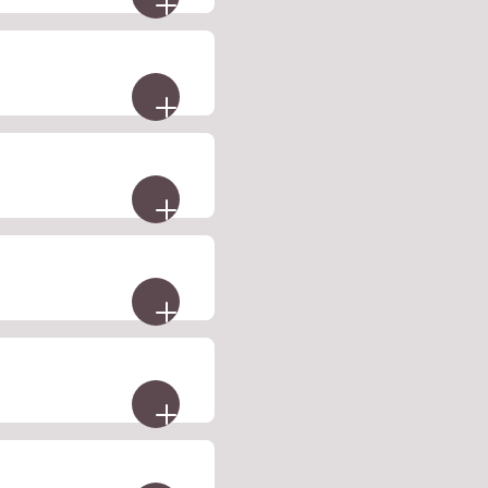
en
s parken