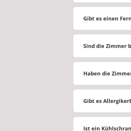
Nein, im Zimmer ist
Zimmer.
Gibt es einen Fer
Ja, die Zimmer sind
Sind die Zimmer b
Ja, barrierefreie Z
Haben die Zimme
Die Zimmer sind mi
Gibt es Allergike
Ja, es gibt bei Beda
Ist ein Kühlschr