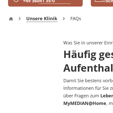
+49 36041 35-0
Sch
Rheumatologie
Karriere
Unsere Klinik
FAQs
Klinik Bad Tennstedt
Was Sie in unserer Einr
Häufig ge
Aufenthal
Damit Sie bestens vorbe
Informationen für Sie 
über Fragen zum
Lebe
MyMEDIAN@Home
, m