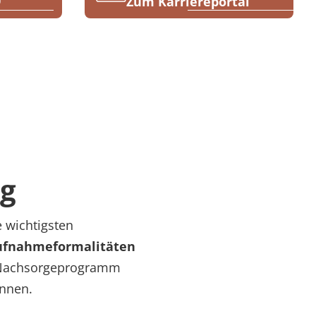
9
Zum Karriereportal
m
ng
e wichtigsten
Aufnahmeformalitäten
m Nachsorgeprogramm
önnen.