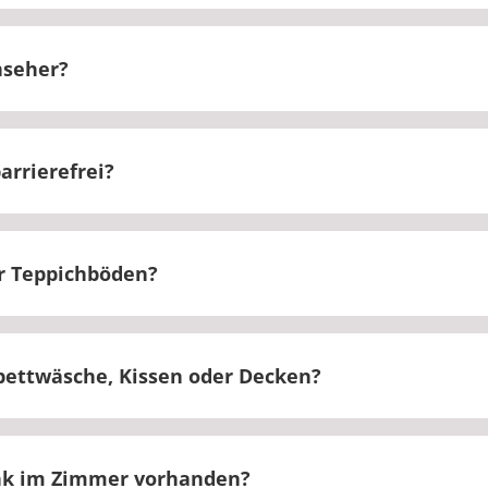
 kein Safe vorhanden. Es gibt ein abschließbares Fac
nseher?
 mit einem Fernseher ausgestattet.
arrierefrei?
immer sind vorhanden.
r Teppichböden?
t Teppich oder PVC ausgestattet.
rbettwäsche, Kissen oder Decken?
rf Allergikerbettwäsche.
ank im Zimmer vorhanden?