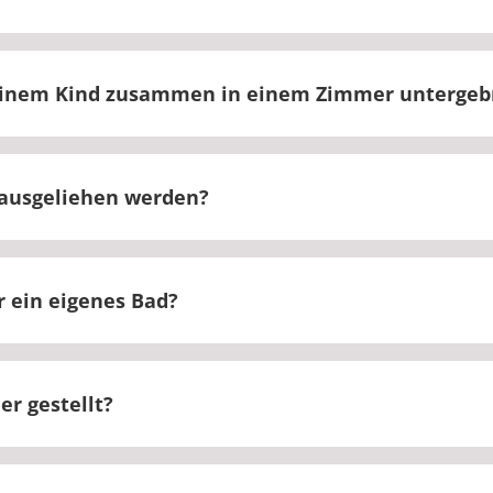
ich kein Kühlschrank im Zimmer.
einem Kind zusammen in einem Zimmer untergeb
en mit Ihrem Kind untergebracht.
ausgeliehen werden?
nn in unser Klinik nicht ausgeliehen werden.
 ein eigenes Bad?
t ein eigenes Bad.
r gestellt?
en für Ihren Klinikaufenthalt gestellt und regelmäßig