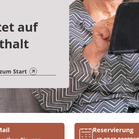
et auf
thalt
 zum Start
Mail
Reservierung