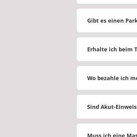
Bitte melden Sie si
Informationen.
Gibt es einen Park
Auf dem Klinikgelän
können.
Erhalte ich beim T
Ja, Sie erhalten be
Wo bezahle ich m
Bitte bezahlen Sie 
Sind Akut-Einwei
Nein, Akut-Einweisu
Muss ich eine Ma