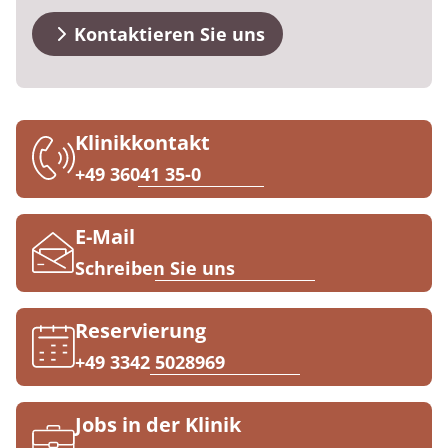
Downloads
Prävention
Energiepolitik
Kosten & Kostenträger
Kinder-und Jugendreha
Kosten & Kostenträger
Kooperationen
Kontaktieren Sie uns
Qualität & Expertise
Anreise
Nachsorge
Publikationsdatenbank
Zuzahlung & Befreiung
Gastroenterologie
Zuzahlung & Befreiung
FAQs
Checkliste zum Start
Stoffwechselerkrankungen
Reha FAQ
Ihr Weg zu MEDIAN
Klinikkontakt
Kontakt
Geriatrie
Reha Checkliste
+49 36041 35-0
Zuweiser
Gynäkologie
E-Mail
HTS & Cochlea
Schreiben Sie uns
Über MEDIAN
Long Covid
Reservierung
Presse
Onkologie
+49 3342 5028969
Pneumologie
Blog
Jobs in der Klinik