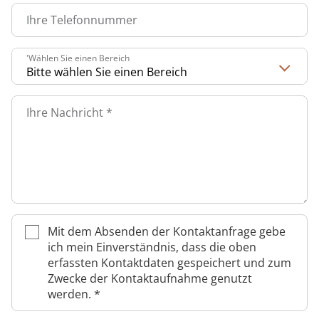
Downloads
Prävention
Energiepolitik
Kosten & Kostenträger
Kinder-und Jugendreha
Kosten & Kostenträger
Kooperationen
Ihre Telefonnummer
Qualität & Expertise
Anreise
Nachsorge
Publikationsdatenbank
Zuzahlung & Befreiung
Gastroenterologie
Zuzahlung & Befreiung
'Wählen Sie einen Bereich
FAQs
Checkliste zum Start
Stoffwechselerkrankungen
Reha FAQ
Ihr Weg zu MEDIAN
Ihre Nachricht
*
Kontakt
Geriatrie
Reha Checkliste
Zuweiser
Gynäkologie
HTS & Cochlea
Über MEDIAN
Long Covid
Mit dem Absenden der Kontaktanfrage gebe
ich mein Einverständnis, dass die oben
Presse
Onkologie
erfassten Kontaktdaten gespeichert und zum
Zwecke der Kontaktaufnahme genutzt
Pneumologie
Blog
werden.
*