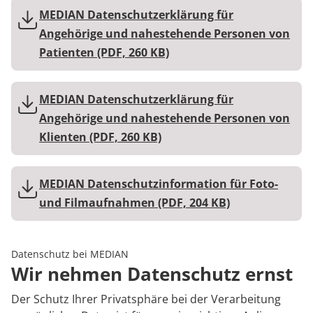
Prävention
Energiepolitik
Kinder-und Jugendreha
Kosten & Kostenträger
Kooperationen
MEDIAN Datenschutzerklärung für
Angehörige und nahestehende Personen von
Zuweiser
Nachsorge
Publikationsdatenbank
Gastroenterologie
Zuzahlung & Befreiung
Patienten (PDF, 260 KB)
Stoffwechselerkrankungen
Reha FAQ
MEDIAN Datenschutzerklärung für
Geriatrie
Reha Checkliste
Über MEDIAN
Angehörige und nahestehende Personen von
Klienten (PDF, 260 KB)
Gynäkologie
Presse
HTS & Cochlea
MEDIAN Datenschutzinformation für Foto-
Blog
und Filmaufnahmen (PDF, 204 KB)
Long Covid
Karriere
Onkologie
Datenschutz bei MEDIAN
Wir nehmen Datenschutz ernst
Pneumologie
Der Schutz Ihrer Privatsphäre bei der Verarbeitung