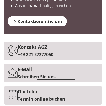
Wohnortnah und persönlich
Prävention
Energiepolitik
Kinder-und Jugendreha
Kosten & Kostenträger
Kooperationen
Abstinenz nachhaltig erreichen
Zuweiser
Nachsorge
Publikationsdatenbank
Gastroenterologie
Zuzahlung & Befreiung
Kontaktieren Sie uns
Stoffwechselerkrankungen
Reha FAQ
Geriatrie
Reha Checkliste
Über MEDIAN
Kontakt AGZ
Gynäkologie
Presse
+49 221 27277060
HTS & Cochlea
Blog
E-Mail
Long Covid
Schreiben Sie uns
Karriere
Onkologie
Doctolib
Pneumologie
Termin online buchen