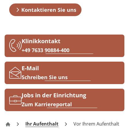
Grußkarten
Prävention
Energiepolitik
Kinder-und Jugendreha
Kosten & Kostenträger
Kooperationen
Kontaktieren Sie uns
Qualität & Expertise
Anreise
Nachsorge
Publikationsdatenbank
Gastroenterologie
Zuzahlung & Befreiung
Kontakt
Stoffwechselerkrankungen
Reha FAQ
Ihr Weg zu MEDIAN
Klinikkontakt
Geriatrie
Reha Checkliste
+49 7633 90884-400
Zuweiser
Gynäkologie
E-Mail
HTS & Cochlea
Schreiben Sie uns
Über MEDIAN
Long Covid
Jobs in der Einrichtung
Presse
Onkologie
Zum Karriereportal
Pneumologie
Blog
Ihr Aufenthalt
Vor Ihrem Aufenthalt
Haus St. Georg Bad Krozingen