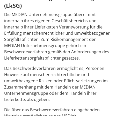
Anreise
Prävention
Energiepolitik
Kosten & Kostenträger
Kinder-und Jugendreha
Kosten & Kostenträger
Kooperationen
(LkSG)
Qualität & Expertise
Die MEDIAN Unternehmensgruppe übernimmt
FAQs
Nachsorge
Publikationsdatenbank
Zuzahlung & Befreiung
Gastroenterologie
Zuzahlung & Befreiung
innerhalb ihres eigenen Geschäftsbereichs und
innerhalb ihrer Lieferketten Verantwortung für die
Kontakt
Checkliste zum Start
Stoffwechselerkrankungen
Reha FAQ
Ihr Weg zu MEDIAN
Erfüllung menschenrechtlicher und umweltbezogener
Sorgfaltspflichten. Zum Risikomanagement der
Geriatrie
Reha Checkliste
MEDIAN Unternehmensgruppe gehört ein
Zuweiser
Beschwerdeverfahren gemäß den Anforderungen des
Gynäkologie
Lieferkettensorgfaltspflichtengesetzes.
HTS & Cochlea
Das Beschwerdeverfahren ermöglicht es, Personen
Hinweise auf menschenrechtrechtliche und
Über MEDIAN
Long Covid
umweltbezogene Risiken oder Pflichtverletzungen im
Zusammenhang mit dem Handeln der MEDIAN
Presse
Onkologie
Unternehmensgruppe oder dem Handeln ihrer
Lieferkette, abzugeben.
Pneumologie
Blog
Die über das Beschwerdeverfahren eingehenden