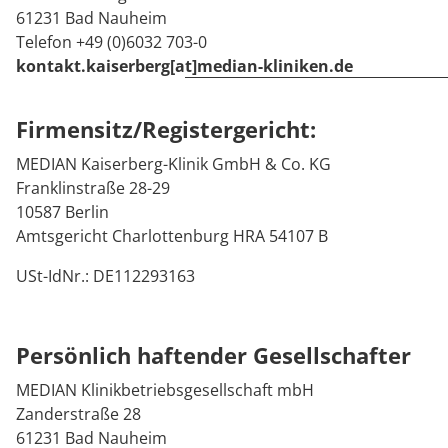
Downloads
Prävention
Energiepolitik
Kosten & Kostenträger
Kinder-und Jugendreha
Kosten & Kostenträger
Kooperationen
61231 Bad Nauheim
Telefon +49 (0)6032 703-0
Qualität & Expertise
Anreise
Nachsorge
Publikationsdatenbank
Zuzahlung & Befreiung
Gastroenterologie
Zuzahlung & Befreiung
kontakt.kaiserberg[at]median-kliniken.de
FAQs
Checkliste zum Start
Stoffwechselerkrankungen
Reha FAQ
Ihr Weg zu MEDIAN
Firmensitz/Registergericht:
Kontakt
Geriatrie
Reha Checkliste
MEDIAN Kaiserberg-Klinik GmbH & Co. KG
Zuweiser
Franklinstraße 28-29
Gynäkologie
10587 Berlin
Amtsgericht Charlottenburg HRA 54107 B
HTS & Cochlea
USt-IdNr.: DE112293163
Über MEDIAN
Long Covid
Persönlich haftender Gesellschafter
Presse
Onkologie
MEDIAN Klinikbetriebsgesellschaft mbH
Pneumologie
Blog
Zanderstraße 28
61231 Bad Nauheim