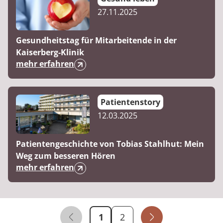
27.11.2025
Gesundheitstag für Mitarbeitende in der
Kaiserberg-Klinik
mehr erfahren
Patientenstory
12.03.2025
Patientengeschichte von Tobias Stahlhut: Mein
Weg zum besseren Hören
mehr erfahren
Publikations - Seite 
1
2