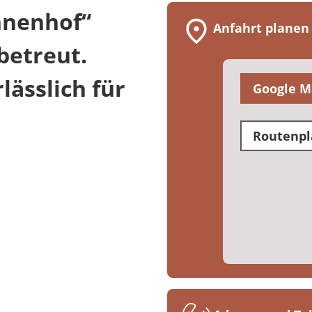
nnenhof“
Anfahrt planen
betreut.
ässlich für
Google M
Routenpl