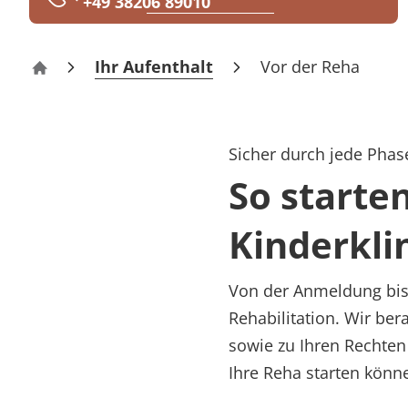
+49 38206 89010
Rheumatologie
Karriere
Ihr Aufenthalt
Vor der Reha
Kinderklinik „Tannenhof“ Graal-Müritz
Sicher durch jede Phase
So starte
Kinderkli
Von der Anmeldung bis 
Rehabilitation. Wir be
sowie zu Ihren Rechten
Ihre Reha starten könn