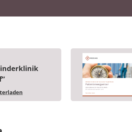
inderklinik
f”
nterladen
a