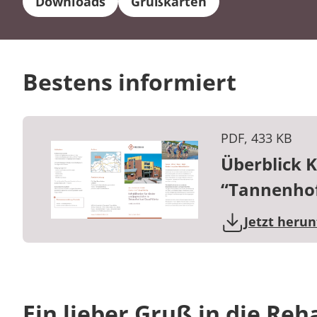
Downloads
Grußkarten
Bestens informiert
PDF, 433 KB
Überblick K
“Tannenho
Jetzt heru
Ein lieber Gruß in die Reh