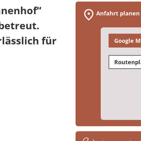
nnenhof“
Anfahrt planen
betreut.
ässlich für
Google M
Routenpl