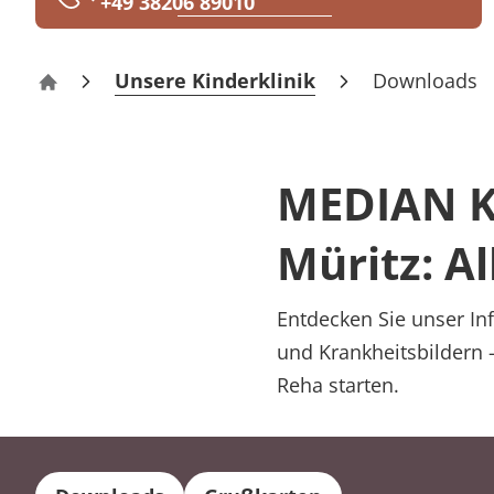
+49 38206 89010
Rheumatologie
Karriere
Unsere Kinderklinik
Downloads
Kinderklinik „Tannenhof“ Graal-Müritz
MEDIAN Ki
Müritz: Al
Entdecken Sie unser In
und Krankheitsbildern 
Reha starten.