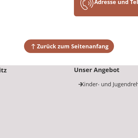
Adresse und T
MEDIAN Kinderk
Ribnitzer Straß
18181 Ostseehe
Zurück zum Seitenanfang
+49 38206 8
Unser Angebot
itz
Kinder- und Jugendre