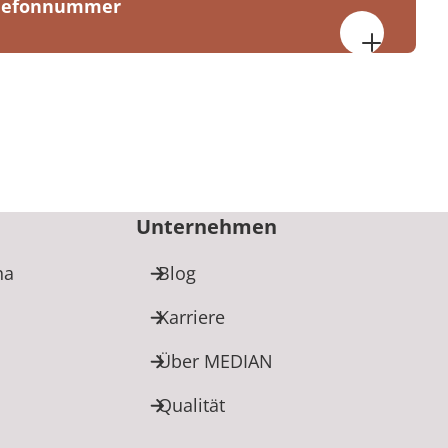
elefonnummer
linik „Tannenhof“ Graal-Müritz
e 59
ilbad Graal-Müritz
9010
Unternehmen
ha
Blog
Karriere
Über MEDIAN
Qualität