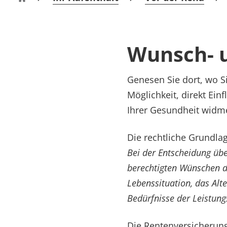
Rheumatologie
Klinik Eschenburg
Karriere
Wunsch- 
Genesen Sie dort, wo S
Möglichkeit, direkt Ein
Ihrer Gesundheit wid
Die rechtliche Grundlag
Bei der Entscheidung übe
berechtigten Wünschen de
Lebenssituation, das Alt
Bedürfnisse der Leistun
Die Rentenversicherun