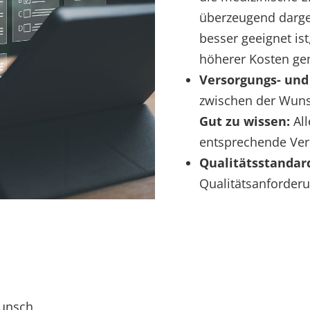
überzeugend dargel
besser geeignet is
höherer Kosten ge
Versorgungs- und
zwischen der Wuns
Gut zu wissen:
All
entsprechende Ver
Qualitätsstandar
Qualitätsanforder
Wunsch