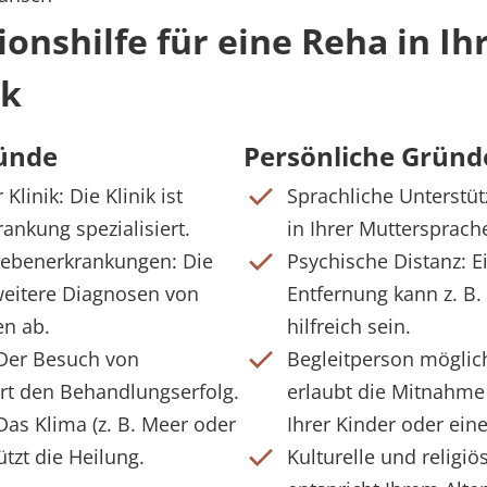
nshilfe für eine Reha in Ih
ik
ründe
Persönliche Gründ
Klinik: Die Klinik ist
Sprachliche Unterstüt
rankung spezialisiert.
in Ihrer Muttersprach
ebenerkrankungen: Die
Psychische Distanz: E
weitere Diagnosen von
Entfernung kann z. B
n ab.
hilfreich sein.
 Der Besuch von
Begleitperson möglich
rt den Behandlungserfolg.
erlaubt die Mitnahme 
Das Klima (z. B. Meer oder
Ihrer Kinder oder eine
ützt die Heilung.
Kulturelle und religiö