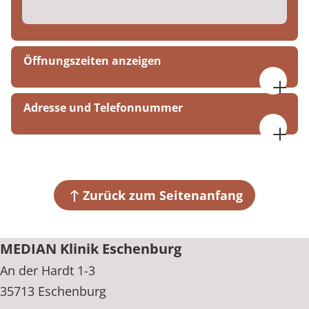
Öffnungszeiten anzeigen
Mo-Do 08:00 - 15:30 Uhr
Adresse und Telefonnummer
Fr 08:00 - 14:00 Uhr
MEDIAN Klinik Eschenburg
An der Hardt 1-3
35713 Eschenburg
Zurück zum Seitenanfang
+49 2774 9134-0
MEDIAN Klinik Eschenburg
An der Hardt 1-3
35713 Eschenburg