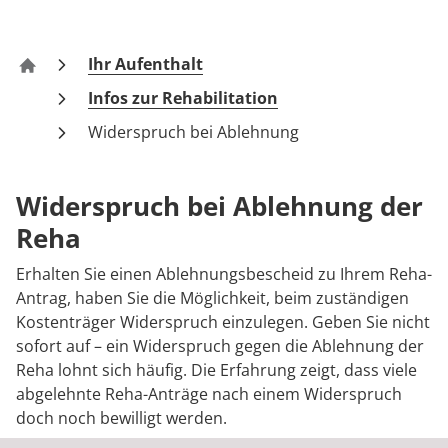
Blog
Prävention
Energiepolitik
Kosten & Kostenträger
Kinder-und Jugendreha
Kosten & Kostenträger
Kooperationen
Qualität & Expertise
Downloads
Nachsorge
Publikationsdatenbank
Zuzahlung & Befreiung
Gastroenterologie
Zuzahlung & Befreiung
Ihr Aufenthalt
Klinik Grünheide
Infos zur Rehabilitation
Anreise
Checkliste zum Start
Stoffwechselerkrankungen
Reha FAQ
Ihr Weg zu MEDIAN
Widerspruch bei Ablehnung
FAQs
Geriatrie
Reha Checkliste
Zuweiser
Widerspruch bei Ablehnung der
Kontakt
Gynäkologie
Reha
HTS & Cochlea
Erhalten Sie einen Ablehnungsbescheid zu Ihrem Reha-
Über MEDIAN
Antrag, haben Sie die Möglichkeit, beim zuständigen
Long Covid
Kostenträger Widerspruch einzulegen. Geben Sie nicht
sofort auf – ein Widerspruch gegen die Ablehnung der
Presse
Onkologie
Reha lohnt sich häufig. Die Erfahrung zeigt, dass viele
abgelehnte Reha-Anträge nach einem Widerspruch
Pneumologie
Blog
doch noch bewilligt werden.