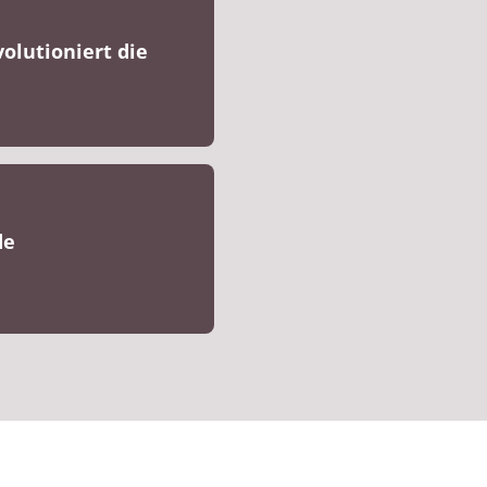
volutioniert die
de