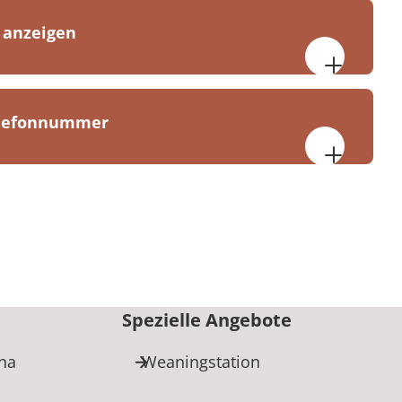
 anzeigen
:00 bis 20:00 Uhr
elefonnummer
 Grünheide
ik 1
e (Mark)
90
Spezielle Angebote
ha
Weaningstation