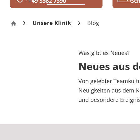
+49 3362 7390
Sch
Rheumatologie
Karriere
Unsere Klinik
Blog
Klinik Grünheide
Was gibt es Neues?
Neues aus d
Von gelebter Teamkultu
Neuigkeiten aus dem Kl
und besondere Ereignis