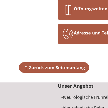
Öffnungszeiten
Mo. bis Fr., 07
Adresse und T
MEDIAN Klinik
An der Rehaklin
15537 Grünheid
Zurück zum Seitenanfang
+49 3362 73
Unser Angebot
Neurologische Frühre
Neurologische Reha