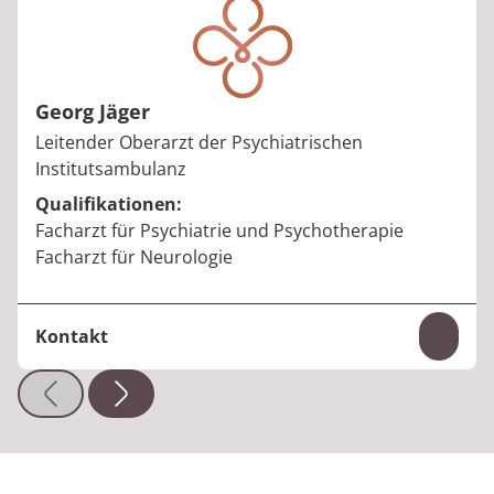
Georg Jäger
Berufstitel:
Leitender Oberarzt der Psychiatrischen
Institutsambulanz
Qualifikationen:
Facharzt für Psychiatrie und Psychotherapie
Facharzt für Neurologie
Kontakt
Inhal
Telefon:
+49 7221 936-222
E-Mail:
georg.jaeger@median-kliniken.de