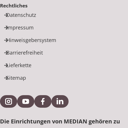
Rheumatologie
Rechtliches
Karriere
Datenschutz
Impressum
Hinweisgebersystem
Barrierefreiheit
Lieferkette
Sitemap
Externe Verlinkung zu Instagram
Externe Verlinkung zu YouTube
Externe Verlinkung zu Facebook
Externe Verlinkung zu Link
Die Einrichtungen von MEDIAN gehören zu