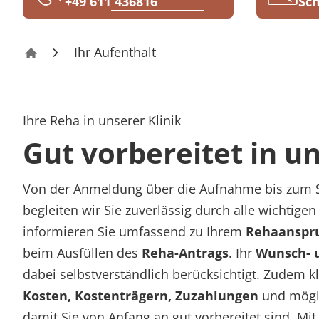
+49 611 436816
Sch
Rheumatologie
Karriere
Ihr Aufenthalt
Klinik NRZ Wiesbaden
Ihre Reha in unserer Klinik
Gut vorbereitet in 
Von der Anmeldung über die Aufnahme bis zum Sta
begleiten wir Sie zuverlässig durch alle wichtigen 
informieren Sie umfassend zu Ihrem
Rehaanspr
beim Ausfüllen des
Reha-Antrags
. Ihr
Wunsch- 
dabei selbstverständlich berücksichtigt. Zudem kl
Kosten, Kostenträgern, Zuzahlungen
und mögl
damit Sie von Anfang an gut vorbereitet sind. Mit