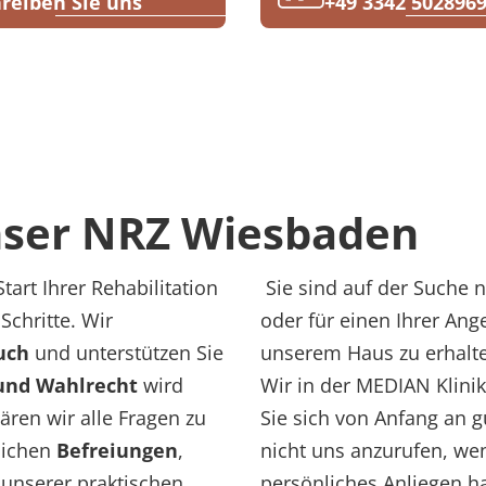
reiben Sie uns
+49 3342 502896
unser NRZ Wiesbaden
rt Ihrer Rehabilitation
Sie sind auf der Suche na
Schritte. Wir
oder für einen Ihrer An
uch
und unterstützen Sie
unserem Haus zu erhalte
und Wahlrecht
wird
Wir in der MEDIAN Klini
ären wir alle Fragen zu
Sie sich von Anfang an g
ichen
Befreiungen
,
nicht uns anzurufen, wen
 unserer praktischen
persönliches Anliegen h