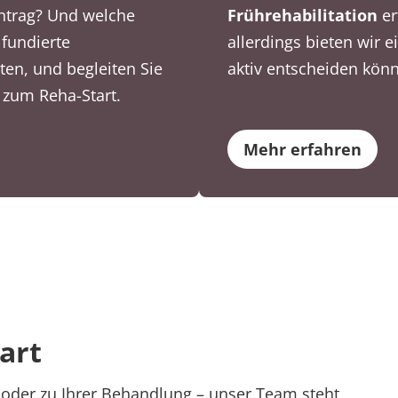
Antrag? Und welche
Frührehabilitation
er
 fundierte
allerdings bieten wir e
ten, und begleiten Sie
aktiv entscheiden könn
s zum Reha-Start.
Mehr erfahren
tart
oder zu Ihrer Behandlung – unser Team steht