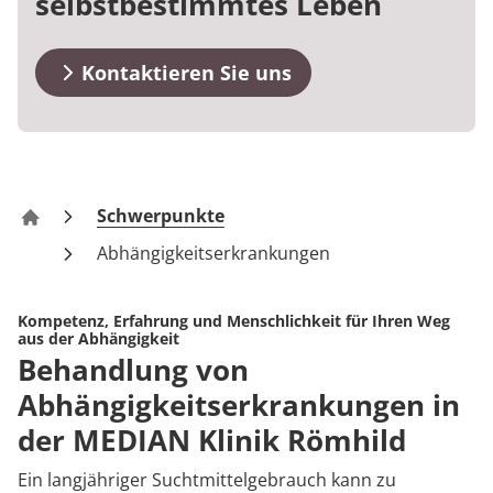
selbstbestimmtes Leben
Blog
Prävention
Energiepolitik
Kosten & Kostenträger
Kinder-und Jugendreha
Kosten & Kostenträger
Kooperationen
Qualität & Expertise
Downloads
Nachsorge
Publikationsdatenbank
Zuzahlung & Befreiung
Gastroenterologie
Zuzahlung & Befreiung
Kontaktieren Sie uns
Anreise
Checkliste zum Start
Stoffwechselerkrankungen
Reha FAQ
Ihr Weg zu MEDIAN
FAQs
Geriatrie
Reha Checkliste
Zuweiser
Schwerpunkte
Kontakt
Gynäkologie
Klinik Römhild
Abhängigkeitserkrankungen
HTS & Cochlea
Über MEDIAN
Kompetenz, Erfahrung und Menschlichkeit für Ihren Weg
Long Covid
aus der Abhängigkeit
Behandlung von
Presse
Onkologie
Abhängigkeitserkrankungen in
der MEDIAN Klinik Römhild
Pneumologie
Blog
Ein langjähriger Suchtmittelgebrauch kann zu