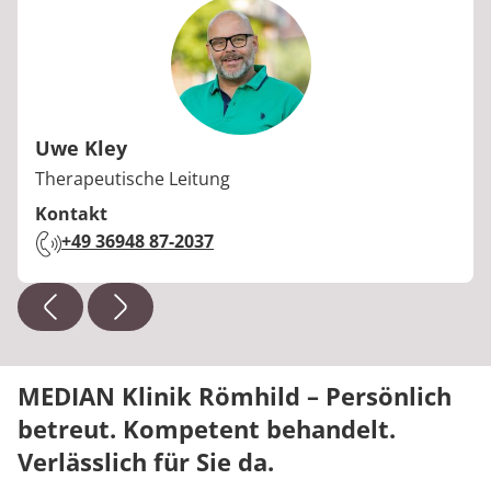
E-Mail:
cordula.iken@median-kliniken.de
Uwe Kley
Berufstitel:
Therapeutische Leitung
Kontakt
Telefon:
+49 36948 87-2037
MEDIAN Klinik Römhild – Persönlich
betreut. Kompetent behandelt.
Verlässlich für Sie da.