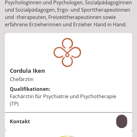
Psychologinnen und Psychologen, Sozialpädagoginnen
und Sozialpädagogen, Ergo- und Sporttherapeutinnen
und -therapeuten, Freizeittherapeutinnen sowie
erfahrene Erzieherinnen und Erzieher Hand in Hand.
Cordula Iken
Berufstitel:
Chefärztin
Qualifikationen:
Fachärztin für Psychiatrie und Psychotherapie
(TP)
Kontakt
Inhal
Telefon:
+49 36948 87-2059