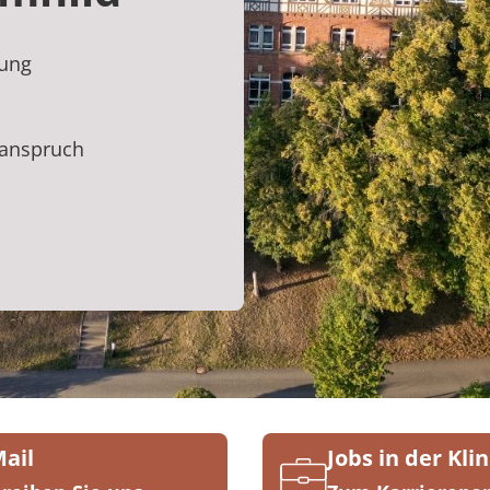
lung
tsanspruch
Mail
Jobs in der Klin