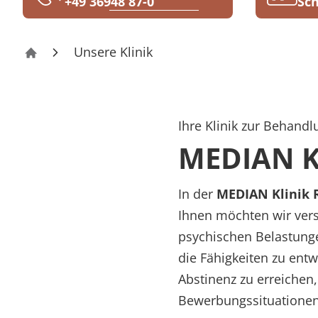
+49 36948 87-0
Sch
Rheumatologie
Karriere
Unsere Klinik
Klinik Römhild
Ihre Klinik zur Behan
MEDIAN K
In der
MEDIAN Klinik 
Ihnen möchten wir vers
psychischen Belastunge
die Fähigkeiten zu entw
Abstinenz zu erreichen,
Bewerbungssituationen 