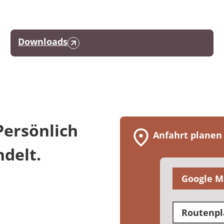
Downloads
Persönlich
Anfahrt planen
delt.
Google M
Routenpl