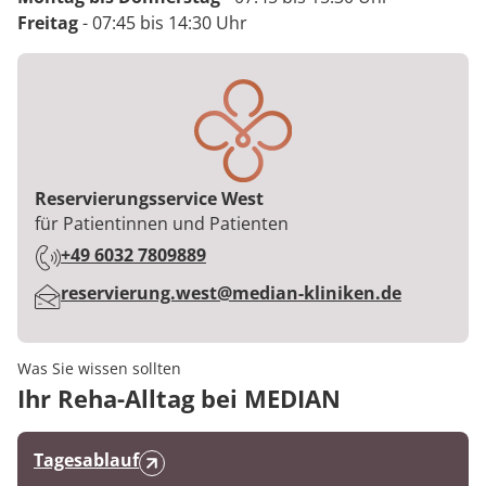
Freitag
- 07:45 bis 14:30 Uhr
Reservierungsservice West
Berufstitel:
für Patientinnen und Patienten
Telefon:
+49 6032 7809889
E-Mail:
reservierung.west@median-kliniken.de
Was Sie wissen sollten
Ihr Reha-Alltag bei MEDIAN
Tagesablauf