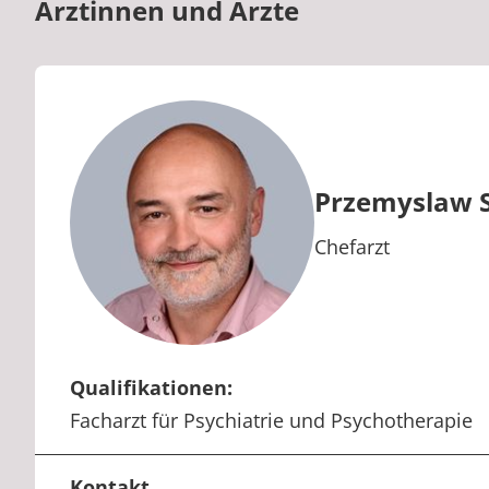
Ärztinnen und Ärzte
Przemyslaw 
Berufstitel:
Chefarzt
Qualifikationen:
Facharzt für Psychiatrie und Psychotherapie
Kontakt