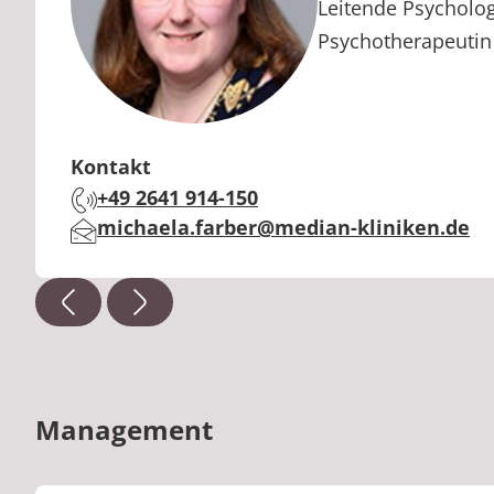
Berufstitel:
Leitende Psycholog
Psychotherapeutin 
Kontakt
+49 2641 914-150
Telefon:
michaela.farber@median-kliniken.de
E-Mail:
Management