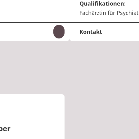
Qualifikationen:
n
Fachärztin für Psychia
Kontakt
Inhalte auf- und zuklappen
+49 2641 914-151
Telefon:
adriana.floriande
E-Mail:
ber