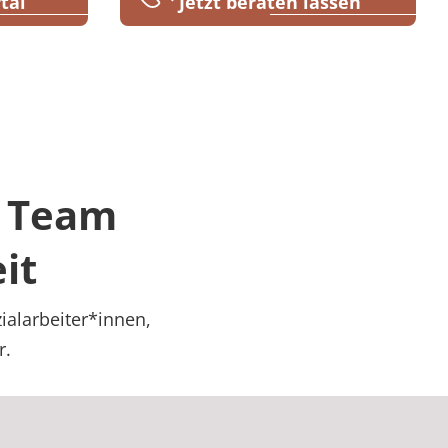
tal
Jetzt beraten lassen
r Team
it
ialarbeiter*innen,
r.