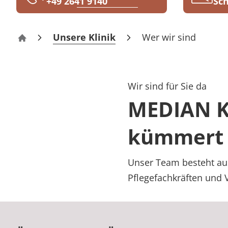
+49 2641 9140
Sch
Rheumatologie
Karriere
Unsere Klinik
Wer wir sind
Klinik Tönisstein
Wir sind für Sie da
MEDIAN Kl
kümmert 
Unser Team besteht aus
Pflegefachkräften und V