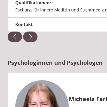
Qualifikationen:
Facharzt für Innere Medizin und Suchtmedizi
Kontakt
+49 2641 914-141
Telefon:
oemer.bozcicek@median-kliniken.de
E-Mail:
Psychologinnen und Psychologen
Michaela Far