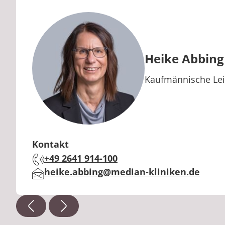
Heike Abbing
Berufstitel:
Kaufmännische Le
Kontakt
+49 2641 914-100
Telefon:
heike.abbing@median-kliniken.de
E-Mail: