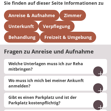
Sie finden auf dieser Seite Informationen zu
Anreise & Aufnahme
Zimmer
Unterkunft
Verpflegung
Behandlung
Freizeit & Umgebung
Fragen zu Anreise und Aufnahme
Welche Unterlagen muss ich zur Reha
mitbringen?
Bitte bringen Sie Ihre Versichertenkarte, Ihren
Wo muss ich mich bei meiner Ankunft
Impfpass, ihre Kostenzusage und ggf. weitere
anmelden?
Unterlagen für die Beantragung von
Bitte melden Sie sich an der Rezeption an. Dort
Übergangsgeld mit.
Gibt es einen Parkplatz und ist der
erhalten Sie alle wichtigen Informationen.
Parkplatz kostenpflichtig?
Aschließendend findet ein Gespräch im
Auf dem Klinikgelände befindet sich ein