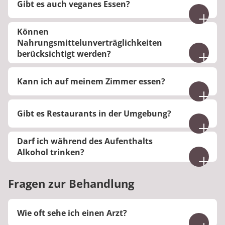
Gibt es auch veganes Essen?
informieren Sie uns vorab über eventuelle
Unverträglichkeiten.
Nein, veganes Essen kann nicht garantiert werden.
Können
Nahrungsmittelunverträglichkeiten
berücksichtigt werden?
Ja, auf Nahrungsunverträglichkeiten kann
Kann ich auf meinem Zimmer essen?
Rücksicht genommen werden. Bitte informieren
Sie uns vor der Anreise.
Sie haben in medizinischen Ausnahmefällen die
Gibt es Restaurants in der Umgebung?
Möglichkeit auf dem Zimmer zu essen.
Ja, es gibt Restaurants in der Umgebung.
Darf ich während des Aufenthalts
Alkohol trinken?
Nein, der Konsum von Alkohol ist in unserer Klinik
nicht gestattet.
Fragen zur Behandlung
Wie oft sehe ich einen Arzt?