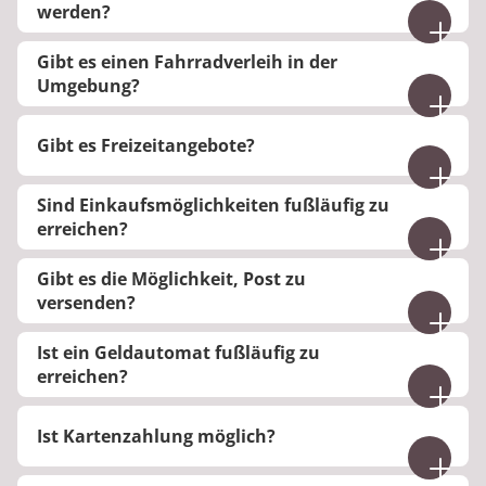
werden?
Es gibt im Fahrradkeller Abstellmöglichkeiten für
Gibt es einen Fahrradverleih in der
Fahrräder.
Umgebung?
Im Ort können Fahrräder ausgeliehen werden.
Gibt es Freizeitangebote?
Ja, es gibt zahlreiche Freizeitangebote in der Klinik
Sind Einkaufsmöglichkeiten fußläufig zu
und in der Umgebung.
erreichen?
Im Ort befinden sich verschiedene
Gibt es die Möglichkeit, Post zu
Einkaufsmöglichkeiten.
versenden?
Ja, für Patienten gibt es ein Postfach für
Ist ein Geldautomat fußläufig zu
ausgehende Briefe oder Postkarten an der
erreichen?
Rezeption.
Der nächste Geldautomat befindet sich fußläufig
Ist Kartenzahlung möglich?
in der Innenstadt.
Ja, an der Rezeption ist Kartenzahlung möglich. Im