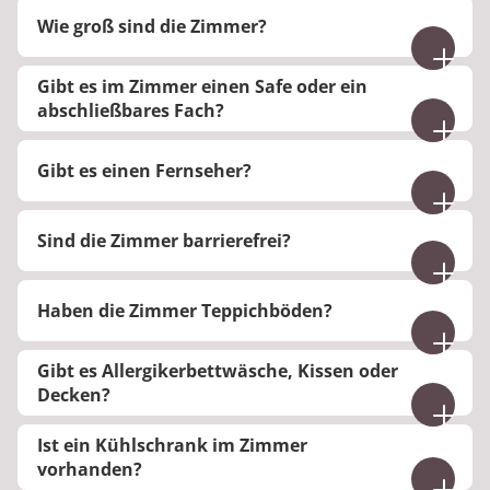
Ja, unsere Patienten und Patientinnen erhalten ein
Wie groß sind die Zimmer?
Einzelzimmer.
Die Größe der Zimmer variiert zwischen 20 - 35 m².
Gibt es im Zimmer einen Safe oder ein
abschließbares Fach?
Ja, im Zimmer ist ein Safe vorhanden.
Gibt es einen Fernseher?
Nein, für Fernsehabende stehen Ihnen
Sind die Zimmer barrierefrei?
Aufenthaltsräume zur Verfügung.
Ja, barrierefreie Zimmer sind vorhanden.
Haben die Zimmer Teppichböden?
Die Zimmer sind mit Teppich oder PVC
Gibt es Allergikerbettwäsche, Kissen oder
ausgestattet.
Decken?
Bei Bedarf gibt es eine Allergikermatratze. Auch
Ist ein Kühlschrank im Zimmer
das Waschen der Wäsche mit entsprechendem
vorhanden?
Waschmittel ist möglich.