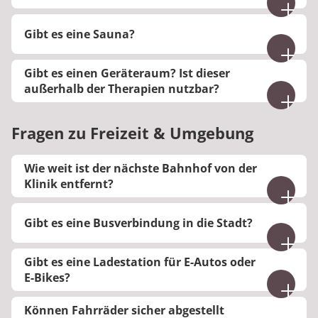
und sollten bitte vollständig vorliegen. Zur
sicheren und schnellen Abstimmung bringen Sie
Ja, es gibt ein Schwimmbad.
Gibt es eine Sauna?
darüber hinaus einen aktuellen Medikationsplan
ggf. mit QR-Code mit.
Nein, in unserem Haus befindet sich keine Sauna.
Gibt es einen Geräteraum? Ist dieser
außerhalb der Therapien nutzbar?
Es gibt Fitness-, Gymnastik- und Freizeiträume, die
Sie nach medizinischer Freigabe und einer
Fragen zu Freizeit & Umgebung
Einweisung außerhalb der Therapie nutzen
können.
Wie weit ist der nächste Bahnhof von der
Klinik entfernt?
Der Bahnhof ist mit dem Auto in circa 5 Minuten
Gibt es eine Busverbindung in die Stadt?
und zu Fuß in etwa 20 Minuten erreichbar.
In die Stadt sind es nur wenige Minuten Fußweg.
Gibt es eine Ladestation für E-Autos oder
Eine Bushaltestelle ist ebenfalls zu Fuß gut
E-Bikes?
erreichbar.
Es gibt eine elektrische Ladestationen für E-Bikes,
Können Fahrräder sicher abgestellt
die gegen Kaution genutzt werden kann.