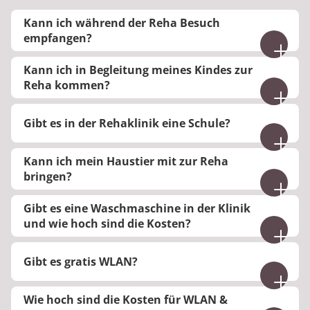
Kann ich während der Reha Besuch
empfangen?
Besuche sind ab der Stammgruppenphase am
Kann ich in Begleitung meines Kindes zur
Wochenende möglich.
Reha kommen?
Nein, wir haben leider keine Möglichkeit eine
Gibt es in der Rehaklinik eine Schule?
Kinderbetreuung während Ihrer Therapien
anzubieten.
Nein, wir haben keine Schule.
Kann ich mein Haustier mit zur Reha
bringen?
Nein, Haustiere sind aus hygienischen Gründen
Gibt es eine Waschmaschine in der Klinik
nicht gestattet.
und wie hoch sind die Kosten?
Ja, Waschmaschinen und Trockner können gegen
Gibt es gratis WLAN?
eine Gebühr von je 2 Euro genutzt werden.
Nein, WLAN ist kostenpflichtig.
Wie hoch sind die Kosten für WLAN &