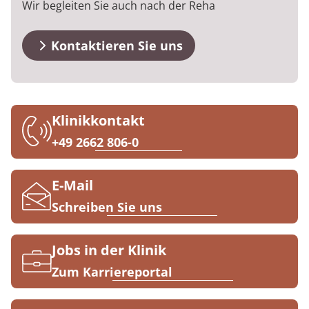
Wir begleiten Sie auch nach der Reha
MEDIAN Kliniken im Überblick
Blog
Prävention
Energiepolitik
Kosten & Kostenträger
Kinder-und Jugendreha
Kosten & Kostenträger
Kooperationen
Medizin & Teilhabe
Veranstaltungen
Nachsorge
Publikationsdatenbank
Zuzahlung & Befreiung
Gastroenterologie
Zuzahlung & Befreiung
Kontaktieren Sie uns
Downloads
Checkliste zum Start
Stoffwechselerkrankungen
Reha FAQ
Qualität & Expertise
Anreise
Geriatrie
Reha Checkliste
Klinikkontakt
Ihr Weg zu MEDIAN
+49 2662 806-0
FAQs
Gynäkologie
Zuweiser
Kontakt
HTS & Cochlea
E-Mail
Schreiben Sie uns
Long Covid
Über MEDIAN
Onkologie
Jobs in der Klinik
Zum Karriereportal
Pneumologie
Presse