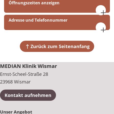
Öffnungszeiten anzeigen
Montag bis Donnerstag
Adresse und Telefonnummer
07:30 - 17:00 Uhr
Freitag und Samstag
MEDIAN Klinik Wismar
07:30 - 15:00 Uhr
Ernst-Scheel-Straße 28
23968 Wismar
Zurück zum Seitenanfang
+49 3841 646-0
MEDIAN Klinik Wismar
Ernst-Scheel-Straße 28
23968 Wismar
Kontakt aufnehmen
Unser Angebot