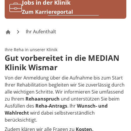
Rheumatologie
Jobs in der Klinik
Karriere
Zum Karriereportal
Ihr Aufenthalt
Klinik Wismar
Ihre Reha in unserer Klinik
Gut vorbereitet in die MEDIAN
Klinik Wismar
Von der Anmeldung über die Aufnahme bis zum Start
Ihrer Rehabilitation begleiten wir Sie zuverlässig durch
alle wichtigen Schritte. Wir informieren Sie umfassend
zu Ihrem
Rehaanspruch
und unterstützen Sie beim
Ausfüllen des
Reha-Antrags
. Ihr
Wunsch- und
Wahlrecht
wird dabei selbstverständlich
berücksichtigt.
Zudem klären wir alle Fragen zu
Kosten,