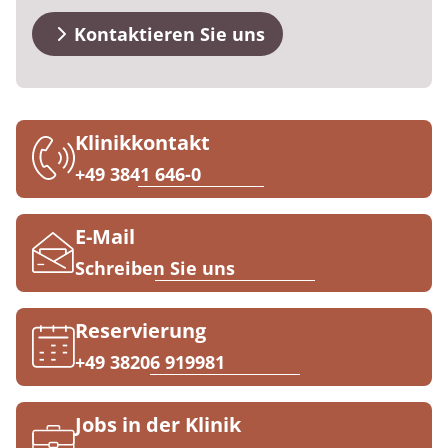
Downloads
Prävention
Energiepolitik
Kosten & Kostenträger
Kinder-und Jugendreha
Kosten & Kostenträger
Kooperationen
Kontaktieren Sie uns
Qualität & Expertise
Anreise
Nachsorge
Publikationsdatenbank
Zuzahlung & Befreiung
Gastroenterologie
Zuzahlung & Befreiung
FAQs
Checkliste zum Start
Stoffwechselerkrankungen
Reha FAQ
Ihr Weg zu MEDIAN
Klinikkontakt
Kontakt
Geriatrie
Reha Checkliste
+49 3841 646-0
Zuweiser
Gynäkologie
E-Mail
HTS & Cochlea
Schreiben Sie uns
Über MEDIAN
Long Covid
Reservierung
Presse
Onkologie
+49 38206 919981
Pneumologie
Blog
Jobs in der Klinik