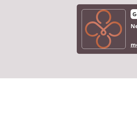
G
Ne
me