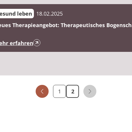
esund leben
18.02.2025
ues Therapieangebot: Therapeutisches Bogensc
hr erfahren
Publikations -
1
2