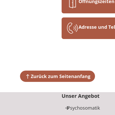
Öffnungszeiten
Mo. bis Fr. 07:
Adresse und T
MEDIAN Parkkli
Parkstraße 12-
49214 Bad Rot
+49 5424 64
Zurück zum Seitenanfang
Unser Angebot
Psychosomatik