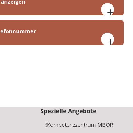
 anzeigen
30 bis 17:00 Uhr
elefonnummer
nik Bad Rothenfelde
14
henfelde
8-0
Spezielle Angebote
Kompetenzzentrum MBOR