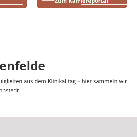
0
Zum Karriereportal
enfelde
igkeiten aus dem Klinikalltag – hier sammeln wir
nnstedt.