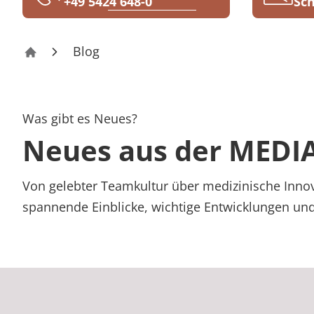
+49 5424 648-0
Sch
Rheumatologie
Karriere
Blog
Parkklinik Bad Rothenfelde
Was gibt es Neues?
Neues aus der MEDIA
Von gelebter Teamkultur über medizinische Innov
spannende Einblicke, wichtige Entwicklungen un