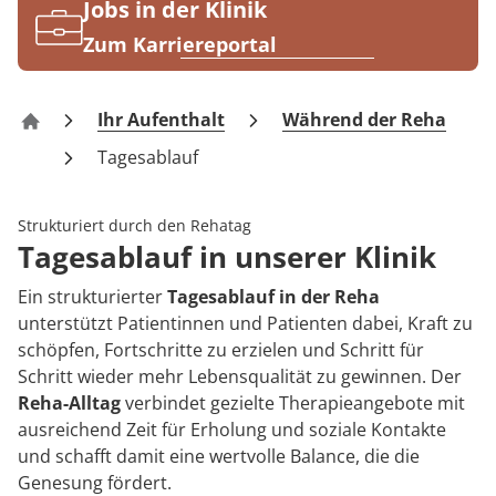
Rheumatologie
Jobs in der Klinik
Blog
Zum Karriereportal
Karriere
Ihr Aufenthalt
Während der Reha
Reha-Zentrum Bernkastel-Kues Klinik Moselhöhe
Tagesablauf
Strukturiert durch den Rehatag
Tagesablauf in unserer Klinik
Ein strukturierter
Tagesablauf in der Reha
unterstützt Patientinnen und Patienten dabei, Kraft zu
schöpfen, Fortschritte zu erzielen und Schritt für
Schritt wieder mehr Lebensqualität zu gewinnen. Der
Reha-Alltag
verbindet gezielte Therapieangebote mit
ausreichend Zeit für Erholung und soziale Kontakte
und schafft damit eine wertvolle Balance, die die
Genesung fördert.