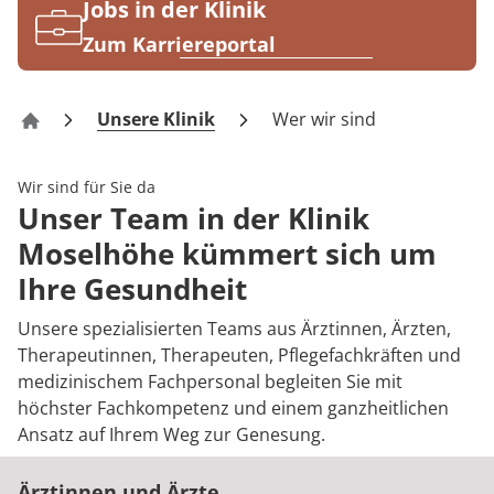
Rheumatologie
Jobs in der Klinik
Blog
Zum Karriereportal
Karriere
Unsere Klinik
Wer wir sind
Reha-Zentrum Bernkastel-Kues Klinik Moselhöhe
Wir sind für Sie da
Unser Team in der Klinik
Moselhöhe kümmert sich um
Ihre Gesundheit
Unsere spezialisierten Teams aus Ärztinnen, Ärzten,
Therapeutinnen, Therapeuten, Pflegefachkräften und
medizinischem Fachpersonal begleiten Sie mit
höchster Fachkompetenz und einem ganzheitlichen
Ansatz auf Ihrem Weg zur Genesung.
Ärztinnen und Ärzte