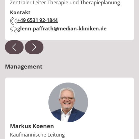
Berufstitel:
Zentraler Leiter Therapie und Therapieplanung
Kontakt
Telefon:
+49 6531 92-1844
E-Mail:
glenn.paffrath@median-kliniken.de
Management
Markus Koenen
Berufstitel:
Kaufmännische Leitung