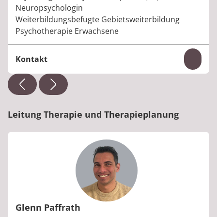
Neuropsychologin
Weiterbildungsbefugte Gebietsweiterbildung
Psychotherapie Erwachsene
Kontakt
Inhal
Telefon:
+49 6531 92-4886
E-Mail:
selina.reuland@median-kliniken.de
Leitung Therapie und Therapieplanung
Glenn Paffrath