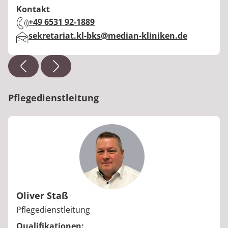
Kontakt
Telefon:
+49 6531 92-1889
E-Mail:
sekretariat.kl-bks@median-kliniken.de
Pflegedienstleitung
Oliver Staß
Berufstitel:
Pflegedienstleitung
Qualifikationen: