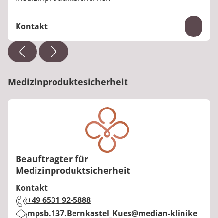
Kontakt
Inhal
Telefon:
+49 6531 92-4723
E-Mail:
ruth.friedrich@median-kliniken.de
Medizinproduktesicherheit
Beauftragter für
Medizinproduktsicherheit
Kontakt
Telefon:
+49 6531 92-5888
E-Mail:
mpsb.137.Bernkastel_Kues@median-klinike