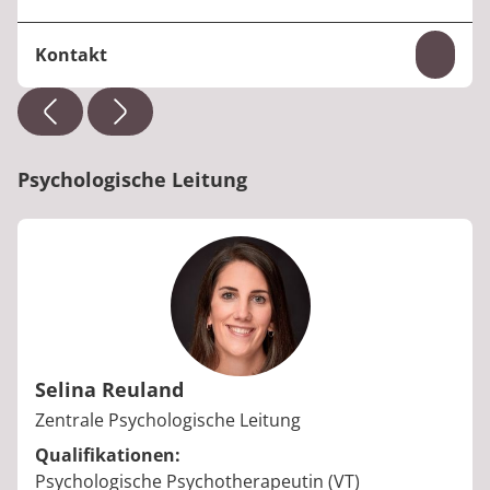
Kontakt
Inhal
Telefon:
+49 6531 92-3741
E-Mail:
psychosomatik.bernkastel@median-klinike
n.de
Psychologische Leitung
Selina Reuland
Berufstitel:
Zentrale Psychologische Leitung
Qualifikationen:
Psychologische Psychotherapeutin (VT)