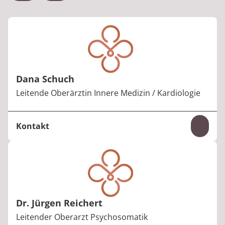
n.de
Dana Schuch
Berufstitel:
Leitende Oberärztin Innere Medizin / Kardiologie
Kontakt
Inhal
Telefon:
+49 6531 92-3721
E-Mail:
kardiologie.bernkastel@median-kliniken.de
Dr. Jürgen Reichert
Berufstitel:
Leitender Oberarzt Psychosomatik