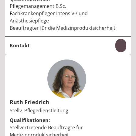
Pflegemanagement B.Sc.
Fachkrankenpfleger Intensiv-/ und
Anästhesiepflege
Beauftragter für die Medizinproduktsicherheit
Kontakt
Inhal
Telefon:
+49 6531 92-5888
E-Mail:
oliver.stass@median-kliniken.de
Ruth Friedrich
Berufstitel:
Stellv. Pflegedienstleitung
Qualifikationen:
Stellvertretende Beauftragte für
Medizinproduktsicherheit