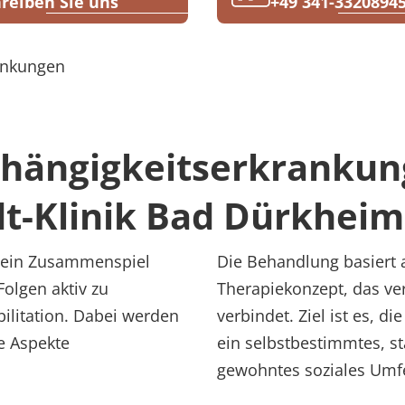
reiben Sie uns
+49 341-3320894
ankungen
Abhängigkeitserkrankun
t-Klinik Bad Dürkheim
h ein Zusammenspiel
Die Behandlung basiert 
Folgen aktiv zu
Therapiekonzept, das v
bilitation. Dabei werden
verbindet. Ziel ist es, di
e Aspekte
ein selbstbestimmtes, st
gewohntes soziales Umfe