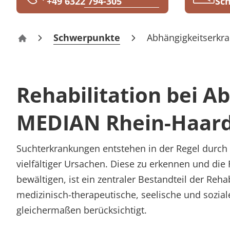
+49 6322 794-305
Sch
Rheumatologie
Karriere
Schwerpunkte
Abhängigkeitserkr
Rhein-Haardt-Klinik Bad Dürkheim
Rehabilitation bei 
MEDIAN Rhein-Haard
Suchterkrankungen entstehen in der Regel durc
vielfältiger Ursachen. Diese zu erkennen und die 
bewältigen, ist ein zentraler Bestandteil der Reha
medizinisch-therapeutische, seelische und sozial
gleichermaßen berücksichtigt.