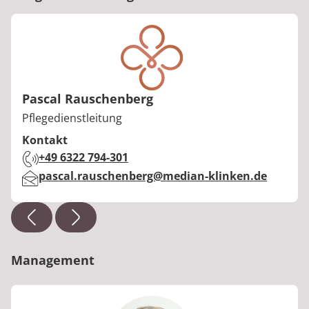
Pascal Rauschenberg
Berufstitel:
Pflegedienstleitung
Kontakt
Telefon:
+49 6322 794-301
E-Mail:
pascal.rauschenberg@median-klinken.de
Management