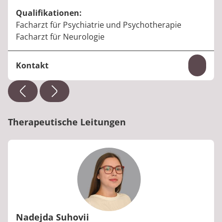
Qualifikationen:
Facharzt für Psychiatrie und Psychotherapie
Facharzt für Neurologie
Kontakt
Inhal
E-Mail:
bajram.vuthaj@median-kliniken.de
Therapeutische Leitungen
Nadejda Suhovii