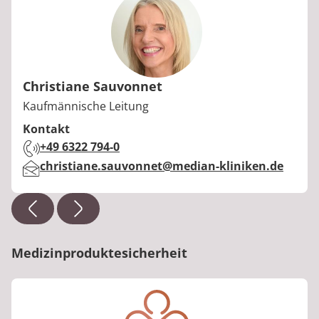
Christiane Sauvonnet
Berufstitel:
Kaufmännische Leitung
Kontakt
Telefon:
+49 6322 794-0
E-Mail:
christiane.sauvonnet@median-kliniken.de
Medizinproduktesicherheit