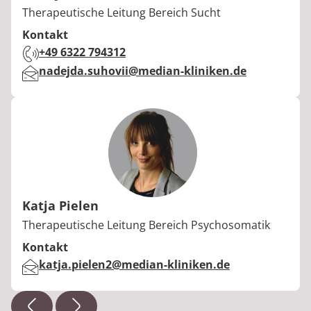
Berufstitel:
Therapeutische Leitung Bereich Sucht
Kontakt
Telefon:
+49 6322 794312
E-Mail:
nadejda.suhovii@median-kliniken.de
Katja Pielen
Berufstitel:
Therapeutische Leitung Bereich Psychosomatik
Kontakt
E-Mail:
katja.pielen2@median-kliniken.de