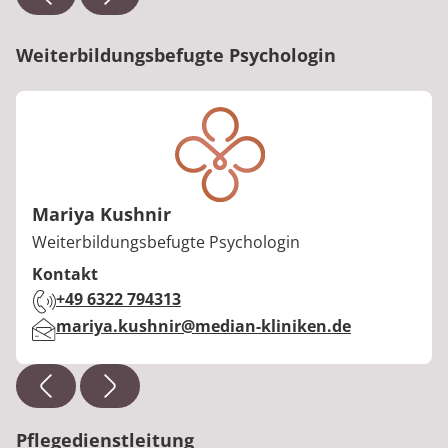
Weiterbildungsbefugte Psychologin
Mariya Kushnir
Berufstitel:
Weiterbildungsbefugte Psychologin
Kontakt
Telefon:
+49 6322 794313
E-Mail:
mariya.kushnir@median-kliniken.de
Pflegedienstleitung