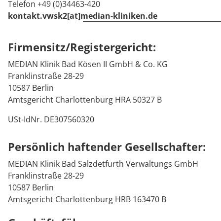
Telefon +49 (0)34463-420
Downloads
Prävention
Energiepolitik
Kosten & Kostenträger
Kinder-und Jugendreha
Kosten & Kostenträger
Kooperationen
kontakt.vwsk2[at]median-kliniken.de
Qualität & Expertise
Anreise
Nachsorge
Publikationsdatenbank
Zuzahlung & Befreiung
Gastroenterologie
Zuzahlung & Befreiung
Firmensitz/Registergericht:
FAQs
Checkliste zum Start
Stoffwechselerkrankungen
Reha FAQ
Ihr Weg zu MEDIAN
MEDIAN Klinik Bad Kösen II GmbH & Co. KG
Franklinstraße 28-29
Geriatrie
Reha Checkliste
10587 Berlin
Zuweiser
Amtsgericht Charlottenburg HRA 50327 B
Gynäkologie
USt-IdNr. DE307560320
HTS & Cochlea
Über MEDIAN
Persönlich haftender Gesellschafter:
Long Covid
MEDIAN Klinik Bad Salzdetfurth Verwaltungs GmbH
Presse
Onkologie
Franklinstraße 28-29
10587 Berlin
Pneumologie
Amtsgericht Charlottenburg HRB 163470 B
Blog