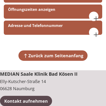
Öffnungszeiten anzeigen
Montag bis Freitag
Adresse und Telefonnummer
07:00 bis 21:00 Uhr
Samstag und Sonntag
MEDIAN Saale Klinik Bad Kösen II
08:00 bis 19:45 Uhr
Elly-Kutscher-Straße 14
06628 Naumburg
Zurück zum Seitenanfang
+49 34463 42-0
MEDIAN Saale Klinik Bad Kösen II
Elly-Kutscher-Straße 14
06628 Naumburg
Kontakt aufnehmen