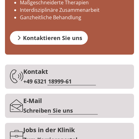
Maßgeschneiderte Therapien
Prävention
Energiepolitik
Kinder-und Jugendreha
Kosten & Kostenträger
Kooperationen
Interdisziplinäre Zusammenarbeit
Qualität & Expertise
Ganzheitliche Behandlung
Nachsorge
Publikationsdatenbank
Gastroenterologie
Zuzahlung & Befreiung
Stoffwechselerkrankungen
Reha FAQ
Ihr Weg zu MEDIAN
Kontaktieren Sie uns
Geriatrie
Reha Checkliste
Zuweiser
Gynäkologie
Kontakt
HTS & Cochlea
+49 6321 18999-61
Über MEDIAN
Long Covid
E-Mail
Presse
Onkologie
Schreiben Sie uns
Pneumologie
Blog
Jobs in der Klinik