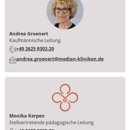
Andrea Groenert
Berufstitel:
Kaufmännische Leitung
Telefon:
+49 2625 9302-20
E-Mail:
andrea.groenert@median-kliniken.de
Monika Kerpen
Berufstitel:
Stellvertretende pädagogische Leitung
Telefon: