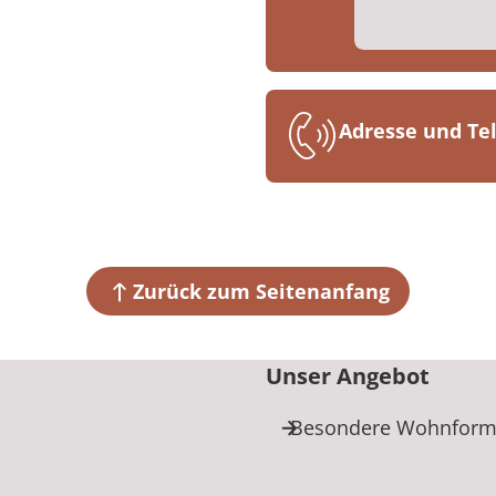
Adresse und T
MEDIAN Thera
Hans-Sachs-St
76726 Germer
Zurück zum Seitenanfang
+49 7274 94
Unser Angebot
Besondere Wohnfor