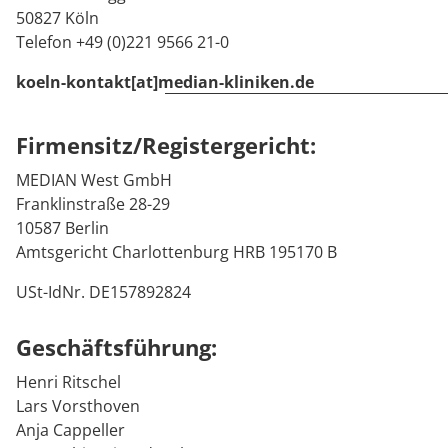
Anreise
Prävention
Energiepolitik
Kinder-und Jugendreha
Kosten & Kostenträger
Kooperationen
50827 Köln
Telefon +49 (0)221 9566 21-0
Qualität & Expertise
Kontakt
Nachsorge
Publikationsdatenbank
Gastroenterologie
Zuzahlung & Befreiung
koeln-kontakt[at]median-kliniken.de
Stoffwechselerkrankungen
Reha FAQ
Ihr Weg zu MEDIAN
Firmensitz/Registergericht:
Geriatrie
Reha Checkliste
Zuweiser
MEDIAN West GmbH
Franklinstraße 28-29
Gynäkologie
10587 Berlin
Amtsgericht Charlottenburg HRB 195170 B
HTS & Cochlea
Über MEDIAN
USt-IdNr. DE157892824
Long Covid
Geschäftsführung:
Presse
Onkologie
Henri Ritschel
Pneumologie
Lars Vorsthoven
Blog
Anja Cappeller