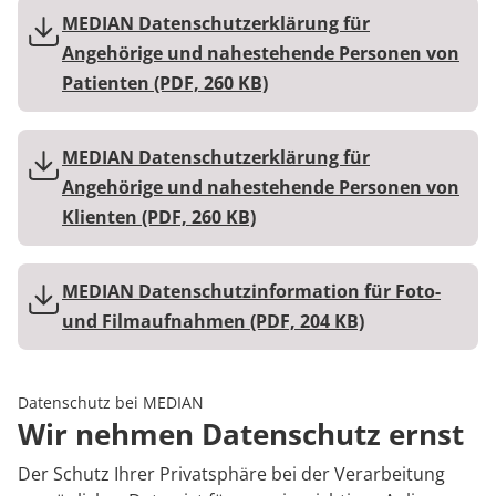
MEDIAN Kliniken im Überblick
Blog
Prävention
Energiepolitik
Somatoforme Störungen
Kosten & Kostenträger
Kinder-und Jugendreha
Kosten & Kostenträger
Kooperationen
MEDIAN Datenschutzerklärung für
Angehörige und nahestehende Personen von
Medizin & Teilhabe
Veranstaltungen
Nachsorge
Publikationsdatenbank
Traumafolgeerkrankung
Zuzahlung & Befreiung
Gastroenterologie
Zuzahlung & Befreiung
Patienten (PDF, 260 KB)
Downloads
Checkliste zum Start
Stoffwechselerkrankungen
Reha FAQ
Qualität & Expertise
MEDIAN Datenschutzerklärung für
Anreise
Geriatrie
Reha Checkliste
Angehörige und nahestehende Personen von
Ihr Weg zu MEDIAN
Klienten (PDF, 260 KB)
Kontakt
Gynäkologie
Zuweiser
HTS & Cochlea
MEDIAN Datenschutzinformation für Foto-
und Filmaufnahmen (PDF, 204 KB)
Long Covid
Über MEDIAN
Onkologie
Datenschutz bei MEDIAN
Wir nehmen Datenschutz ernst
Pneumologie
Presse
Der Schutz Ihrer Privatsphäre bei der Verarbeitung