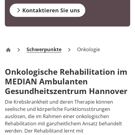
FAQs
Prävention
Prävention
Energiepolitik
Kosten & Kostenträger
Kinder-und Jugendreha
Kosten & Kostenträger
Kooperationen
Kontaktieren Sie uns
Qualität & Expertise
Kontakt
Nachsorge
Publikationsdatenbank
Zuzahlung & Befreiung
Gastroenterologie
Zuzahlung & Befreiung
Checkliste zum Start
Stoffwechselerkrankungen
Reha FAQ
Ihr Weg zu MEDIAN
Geriatrie
Reha Checkliste
Schwerpunkte
Onkologie
AGZ Hannover
Zuweiser
Gynäkologie
Onkologische Rehabilitation im
HTS & Cochlea
MEDIAN Ambulanten
Über MEDIAN
Gesundheitszentrum Hannover
Long Covid
Die Krebskrankheit und deren Therapie können
Presse
Onkologie
seelische und körperliche Funktionsstörungen
auslösen, die im Rahmen einer onkologischen
Pneumologie
Rehabilitation mit ganzheitlichem Ansatz behandelt
Blog
werden. Der Rehabilitand lernt mit