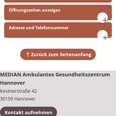
Öffnungszeiten anzeigen
Mo. bis Do. 07:00 bis 17:00 Uhr
Adresse und Telefonnummer
Fr. 07:00 bis 16:00 Uhr
MEDIAN Ambulantes Gesundheitszentrum
Hannover
Kestnerstraße 42
Zurück zum Seitenanfang
30159 Hannover
+49 511 8110-3
MEDIAN Ambulantes Gesundheitszentrum
Hannover
Kestnerstraße 42
30159 Hannover
Kontakt aufnehmen