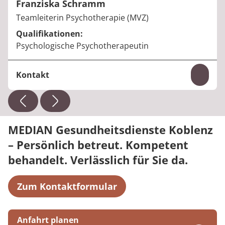
Franziska Schramm
Berufstitel:
Teamleiterin Psychotherapie (MVZ)
Qualifikationen:
Psychologische Psychotherapeutin
Kontakt
Inhal
Telefon:
+49 261 963755-0
E-Mail:
Franziska.Schramm@median-kliniken.de
MEDIAN Gesundheitsdienste Koblenz
– Persönlich betreut. Kompetent
behandelt. Verlässlich für Sie da.
Zum Kontaktformular
Anfahrt planen