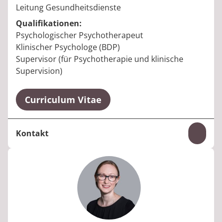
Berufstitel:
Leitung Gesundheitsdienste
Qualifikationen:
Psychologischer Psychotherapeut
Klinischer Psychologe (BDP)
Supervisor (für Psychotherapie und klinische
Supervision)
Curriculum Vitae
Kontakt
Inhal
Telefon:
+49 261 963755-0
E-Mail:
bernd.schneider@median-kliniken.de