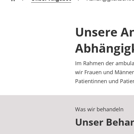
Rheumatologie
Gesundheitsdienste Koblenz
Karriere
Unsere An
Abhängig
Im Rahmen der ambula
wir Frauen und Männer,
Patientinnen und Patien
Was wir behandeln
Unser Beha