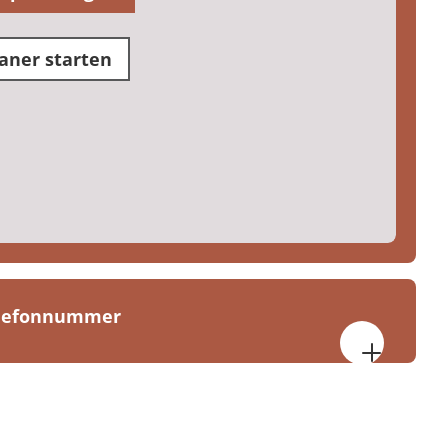
aner starten
elefonnummer
heitsdienste Koblenz
5