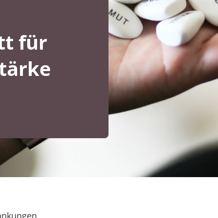
t für
Stärke
rankungen