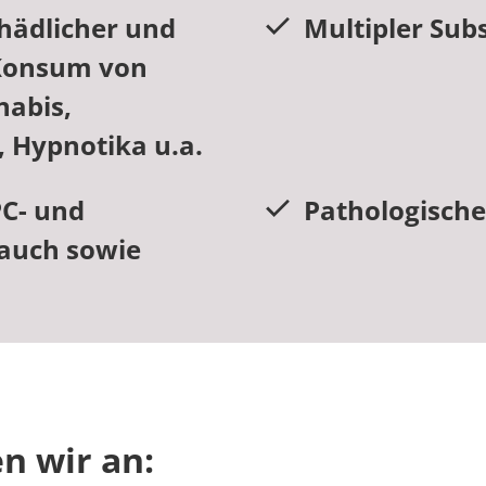
chädlicher und
Multipler Su
Konsum von
nabis,
, Hypnotika u.a.
PC- und
Pathologische
auch sowie
n wir an: