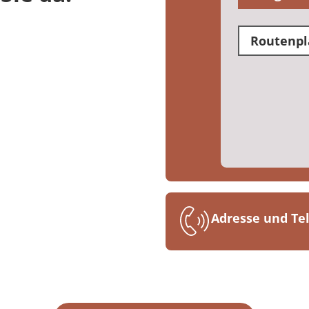
Routenpl
Adresse und T
MEDIAN Gesund
Schloßstr. 43-4
56068 Koblenz