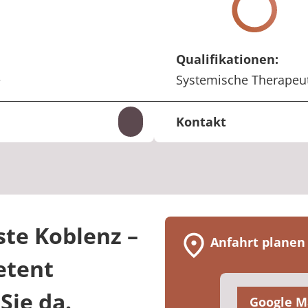
Qualifikationen:
e
Systemische Therapeu
Kontakt
Inhalte auf- und zuklappen
+49 261 963755-0
Telefon:
katharina.kalasch
E-Mail:
te Koblenz –
Anfahrt planen
etent
Sie da.
Google M