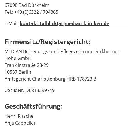
Kontakt
Prävention
Energiepolitik
Kinder-und Jugendreha
Kosten & Kostenträger
Kooperationen
67098 Bad Dürkheim
Tel.: +49 (0)6322 / 794365
Qualität & Expertise
Nachsorge
Publikationsdatenbank
Gastroenterologie
Zuzahlung & Befreiung
E-Mail:
kontakt.talblick[at]median-kliniken.de
Stoffwechselerkrankungen
Reha FAQ
Ihr Weg zu MEDIAN
Firmensitz/Registergericht:
Geriatrie
Reha Checkliste
Zuweiser
MEDIAN Betreuungs- und Pflegezentrum Dürkheimer
Höhe GmbH
Gynäkologie
Franklinstraße 28-29
10587 Berlin
HTS & Cochlea
Amtsgericht Charlottenburg HRB 178723 B
Über MEDIAN
Long Covid
USt-IdNr. DE813399749
Presse
Onkologie
Geschäftsführung:
Pneumologie
Henri Ritschel
Blog
Anja Cappeller