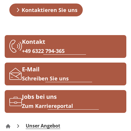
Kontakt
Prävention
Energiepolitik
Kinder-und Jugendreha
Kosten & Kostenträger
Kooperationen
Kontaktieren Sie uns
Qualität & Expertise
Nachsorge
Publikationsdatenbank
Gastroenterologie
Zuzahlung & Befreiung
Stoffwechselerkrankungen
Reha FAQ
Ihr Weg zu MEDIAN
Kontakt
Geriatrie
Reha Checkliste
+49 6322 794-365
Zuweiser
Gynäkologie
E-Mail
HTS & Cochlea
Schreiben Sie uns
Über MEDIAN
Long Covid
Jobs bei uns
Presse
Onkologie
Zum Karriereportal
Pneumologie
Blog
Unser Angebot
Haus Talblick Bad Dürkheim