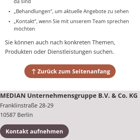
da sind
Prävention
Energiepolitik
Kinder-und Jugendreha
Kosten & Kostenträger
Kooperationen
Über MEDIAN
Behandlungen
, um aktuelle Angebote zu sehen
Nachsorge
Publikationsdatenbank
Gastroenterologie
Zuzahlung & Befreiung
Kontakt
, wenn Sie mit unserem Team sprechen
möchten
Presse
Stoffwechselerkrankungen
Reha FAQ
Sie können auch nach konkreten Themen,
Blog
Geriatrie
Reha Checkliste
Produkten oder Dienstleistungen suchen.
Gynäkologie
Karriere
Zurück zum Seitenanfang
HTS & Cochlea
MEDIAN Unternehmensgruppe B.V. & Co. KG
Long Covid
Franklinstraße 28-29
Onkologie
10587 Berlin
Pneumologie
Kontakt aufnehmen