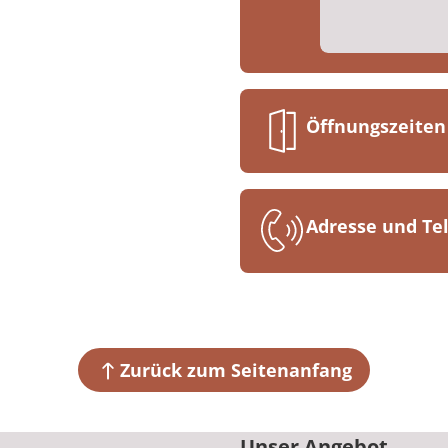
Öffnungszeiten
Mo. bis Do. 07:
Fr. 07:30 bis 1
Adresse und T
MEDIAN Klinik
Alte Vlothoer S
32105 Bad Salz
Zurück zum Seitenanfang
+49 5222 37
Unser Angebot