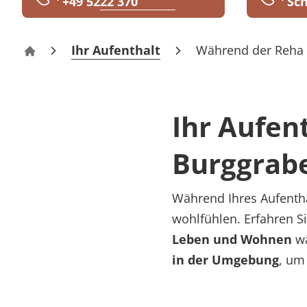
+49 5222 370
Sch
Rheumatologie
Karriere
Ihr Aufenthalt
Während der Reha
Klinik am Burggraben Bad Salzuflen
Ihr Aufen
Burggrabe
Während Ihres Aufentha
wohlfühlen. Erfahren Si
Leben und Wohnen
wä
in der Umgebung
, um