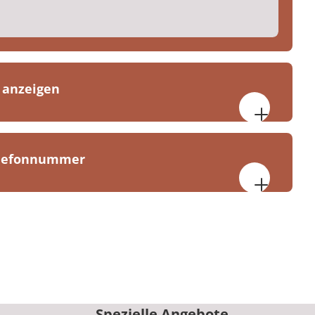
 anzeigen
30 bis 17:00 Uhr
5:00 Uhr
elefonnummer
 am Burggraben Bad Salzuflen
traße 47-49
uflen
-0
Spezielle Angebote