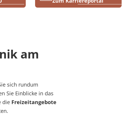
0
Zum Karriereportal
inik am
Sie sich rundum
ten Sie Einblicke in das
e die
Freizeitangebote
ten.