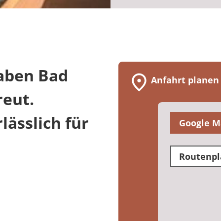
aben Bad
Anfahrt planen
reut.
ässlich für
Google M
Routenpl