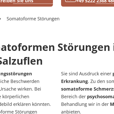
reiben Sie uns
+49 5222 2368 48
Somatoforme Störungen
atoformen Störungen i
alzuflen
ungsstörungen
Sie sind Ausdruck einer
rliche Beschwerden
Erkrankung
. Zu den so
 Ursache wirken. Bei
somatoforme Schmerz
 körperlichen
Bereich der
psychosoma
ebild erklären könnten.
Behandlung wir in der
M
toforme Störungen
anbieten.