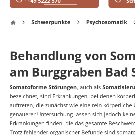
+49 5222 370
Sch
Rheumatologie
Karriere
Schwerpunkte
Psychosomatik
Klinik am Burggraben Bad Salzuflen
Behandlung von Som
am Burggraben Bad S
Somatoforme Störungen
, auch als
Somatisier
bezeichnet, sind Erkrankungen, bei denen körpe
auftreten, die zunächst wie eine rein körperliche
genauerer Untersuchung lassen sich jedoch keine
Erkrankungen finden, die das gesamte Beschwerd
Trotz fehlender organischer Befunde sind soma