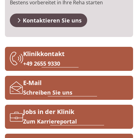
Bestens vorbereitet in Ihre Reha starten
Anreise
Prävention
Energiepolitik
Kosten & Kostenträger
Kinder-und Jugendreha
Kosten & Kostenträger
Kooperationen
Qualität & Expertise
FAQs
Nachsorge
Publikationsdatenbank
Zuzahlung & Befreiung
Gastroenterologie
Zuzahlung & Befreiung
Kontaktieren Sie uns
Kontakt
Checkliste zum Start
Stoffwechselerkrankungen
Reha FAQ
Ihr Weg zu MEDIAN
Geriatrie
Reha Checkliste
Klinikkontakt
Zuweiser
+49 2655 9330
Gynäkologie
HTS & Cochlea
E-Mail
Über MEDIAN
Schreiben Sie uns
Long Covid
Presse
Onkologie
Jobs in der Klinik
Zum Karriereportal
Pneumologie
Blog